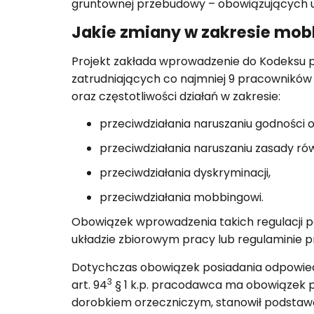
gruntownej przebudowy – obowiązujących
Jakie zmiany w zakresie mo
Projekt zakłada wprowadzenie do Kodeksu 
zatrudniających co najmniej 9 pracowników 
oraz częstotliwości działań w zakresie:
przeciwdziałania naruszaniu godności 
przeciwdziałania naruszaniu zasady ró
przeciwdziałania dyskryminacji,
przeciwdziałania mobbingowi.
Obowiązek wprowadzenia takich regulacji pow
układzie zbiorowym pracy lub regulaminie p
Dotychczas obowiązek posiadania odpowiedn
3
art. 94
§ 1 k.p. pracodawca ma obowiązek pr
dorobkiem orzeczniczym, stanowił podstaw