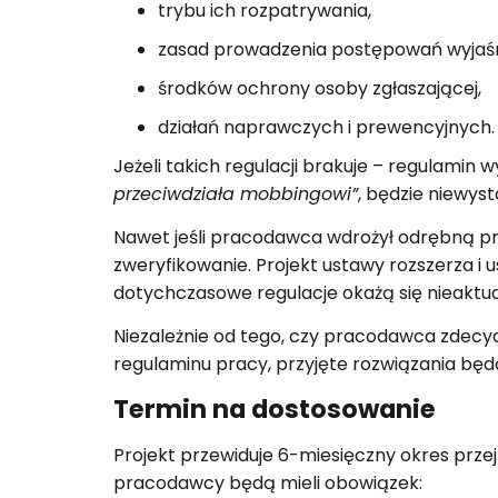
trybu ich rozpatrywania,
zasad prowadzenia postępowań wyjaśn
środków ochrony osoby zgłaszającej,
działań naprawczych i prewencyjnych.
Jeżeli takich regulacji brakuje – regulamin 
przeciwdziała mobbingowi”
, będzie niewyst
Nawet jeśli pracodawca wdrożył odrębną p
zweryfikowanie. Projekt ustawy rozszerza i 
dotychczasowe regulacje okażą się nieaktua
Niezależnie od tego, czy pracodawca zdecyd
regulaminu pracy, przyjęte rozwiązania bę
Termin na dostosowanie
Projekt przewiduje 6-miesięczny okres przej
pracodawcy będą mieli obowiązek: