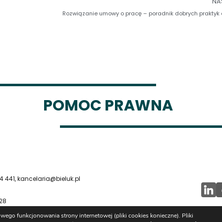
NA
Rozwiązanie umowy o pracę – poradnik dobrych prakty
POMOC PRAWNA
54 441, kancelaria@bieluk.pl
128
wego funkcjonowania strony internetowej (pliki cookies konieczne). Pliki