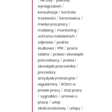
/
HR Day
/
jawność
wynagrodzeń
/
konsultacje
/
kontrola
trzeźwości
/
koronawirus
/
medycyna pracy
/
mobbing
/
monitoring
/
ochrona małoletnich
/
odprawa
/
podróż
służbowa
/
PPK
/
praca
zdalna
/
prawa i obowiązki
pracodawcy
/
prawa i
obowiązki pracownika
/
procedury
antydyskryminacyjne
/
regulaminy
/
RODO w
prawie pracy
/
staż pracy
/
sygnaliści
/
umowa o
pracę
/
urlop
okolicznościowy
/
urlopy
/