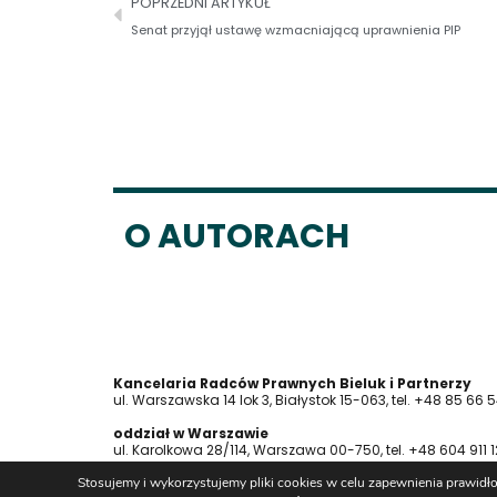
POPRZEDNI ARTYKUŁ
Senat przyjął ustawę wzmacniającą uprawnienia PIP
O AUTORACH
Kancelaria Radców Prawnych Bieluk i Partnerzy
ul. Warszawska 14 lok 3, Białystok 15-063, tel. +48 85 66 
oddział w Warszawie
ul. Karolkowa 28/114, Warszawa 00-750, tel. +48 604 911 
Stosujemy i wykorzystujemy pliki cookies w celu zapewnienia prawidło