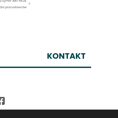
STĘPNY ARTYKUŁ
k dla pracodawców
KONTAKT