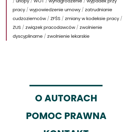
/
urlopy
/
WOT
/
wynagrodzenie
/
wypadek przy
pracy
/
wypowiedzenie umowy
/
zatrudnianie
cudzoziemców
/
ZFŚS
/
zmiany w kodeksie pracy
/
ZUS
/
związek pracodawców
/
zwolnienie
dyscyplinarne
/
zwolnienie lekarskie
O AUTORACH
POMOC PRAWNA