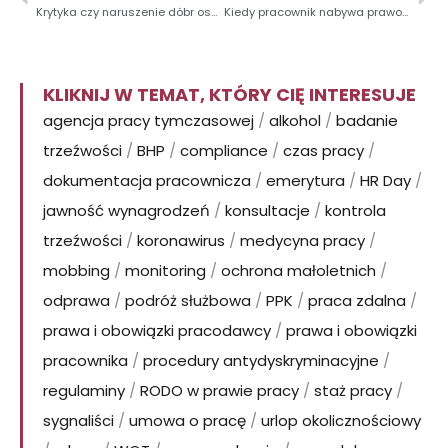
Krytyka czy naruszenie dóbr osobistych pracodawcy?
Kiedy pracownik nabywa prawo do nagrody jubileuszowej? Zasady liczenia stażu pracy
KLIKNIJ W TEMAT, KTÓRY CIĘ INTERESUJE
agencja pracy tymczasowej
/
alkohol
/
badanie
trzeźwości
/
BHP
/
compliance
/
czas pracy
/
dokumentacja pracownicza
/
emerytura
/
HR Day
/
jawność wynagrodzeń
/
konsultacje
/
kontrola
trzeźwości
/
koronawirus
/
medycyna pracy
/
mobbing
/
monitoring
/
ochrona małoletnich
/
odprawa
/
podróż służbowa
/
PPK
/
praca zdalna
/
prawa i obowiązki pracodawcy
/
prawa i obowiązki
pracownika
/
procedury antydyskryminacyjne
/
regulaminy
/
RODO w prawie pracy
/
staż pracy
/
sygnaliści
/
umowa o pracę
/
urlop okolicznościowy