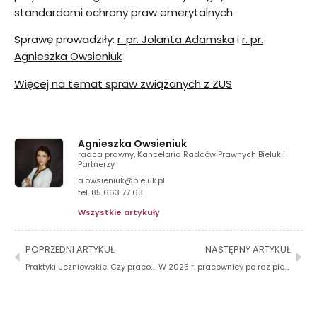
standardami ochrony praw emerytalnych.
Sprawę prowadziły:
r. pr. Jolanta Adamska
i
r. pr.
Agnieszka Owsieniuk
Więcej na temat spraw związanych z ZUS
Agnieszka Owsieniuk
radca prawny, Kancelaria Radców Prawnych Bieluk i
Partnerzy
a.owsieniuk@bieluk.pl
tel. 85 663 77 68
Wszystkie artykuły
POPRZEDNI ARTYKUŁ
NASTĘPNY ARTYKUŁ
Praktyki uczniowskie. Czy pracodawca powinien mieć w regulaminie pracy wykazy dotyczące młodocianych?
W 2025 r. pracownicy po raz pierwszy skorzystają z wolnej Wigilii