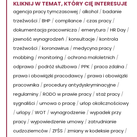
KLIKNIJ W TEMAT, KTÓRY CIĘ INTERESUJE
agencja pracy tymczasowej
/
alkohol
/
badanie
trzeźwości
/
BHP
/
compliance
/
czas pracy
/
dokumentacja pracownicza
/
emerytura
/
HR Day
/
jawność wynagrodzeń
/
konsultacje
/
kontrola
trzeźwości
/
koronawirus
/
medycyna pracy
/
mobbing
/
monitoring
/
ochrona małoletnich
/
odprawa
/
podróż służbowa
/
PPK
/
praca zdalna
/
prawa i obowiązki pracodawcy
/
prawa i obowiązki
pracownika
/
procedury antydyskryminacyjne
/
regulaminy
/
RODO w prawie pracy
/
staż pracy
/
sygnaliści
/
umowa o pracę
/
urlop okolicznościowy
/
urlopy
/
WOT
/
wynagrodzenie
/
wypadek przy
pracy
/
wypowiedzenie umowy
/
zatrudnianie
cudzoziemców
/
ZFŚS
/
zmiany w kodeksie pracy
/