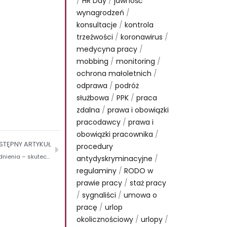
/
HR Day
/
jawność
wynagrodzeń
/
konsultacje
/
kontrola
trzeźwości
/
koronawirus
/
medycyna pracy
/
mobbing
/
monitoring
/
ochrona małoletnich
/
odprawa
/
podróż
służbowa
/
PPK
/
praca
zdalna
/
prawa i obowiązki
pracodawcy
/
prawa i
obowiązki pracownika
/
STĘPNY ARTYKUŁ
procedury
ZUS weryfikuje zwolnienia lekarskie po krótkim okresie zatrudnienia – skuteczna obrona pracodawcy
antydyskryminacyjne
/
regulaminy
/
RODO w
prawie pracy
/
staż pracy
/
sygnaliści
/
umowa o
pracę
/
urlop
okolicznościowy
/
urlopy
/