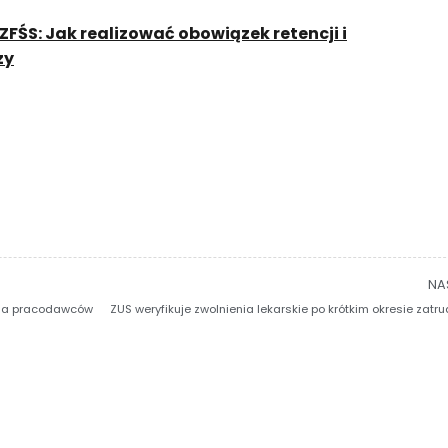
FŚS: Jak realizować obowiązek retencji i
zy
NA
dla pracodawców